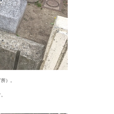
育所）。
す。
。